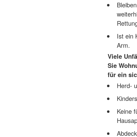
Bleiben
weiterh
Rettungs
Ist ein
Arm.
Viele Unf
Sie Wohnu
für ein s
Herd- u
Kinder
Keine f
Hausap
Abdeck