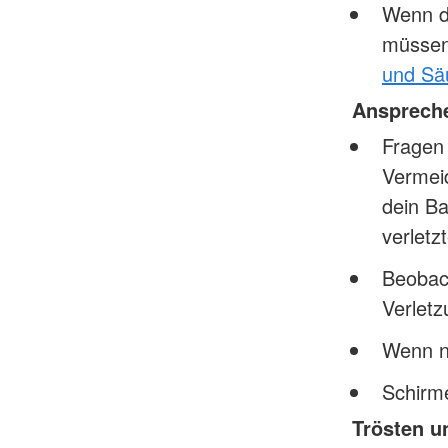
Wenn da
müssen
und Sä
Ansprech
Fragen 
Vermeid
dein Ba
verletz
Beobac
Verlet
Wenn nö
Schirme
Trösten u