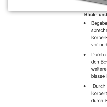
Blick- un
Begeben
spreche
Körperk
vor und
Durch 
den Be
weitere
blasse 
Durch d
Körpert
durch S