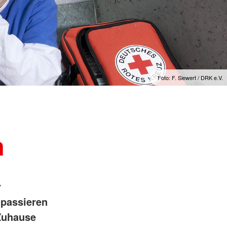
Foto: F. Siewert / DRK e.V.
n
r
 passieren
 Zuhause