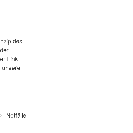
inzip des
nder
ser Link
n unsere
Notfälle