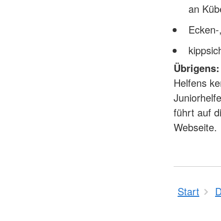
an Küb
Ecken-,
kippsi
Übrigens: 
Helfens ke
Juniorhelf
führt auf 
Webseite.
Start
D