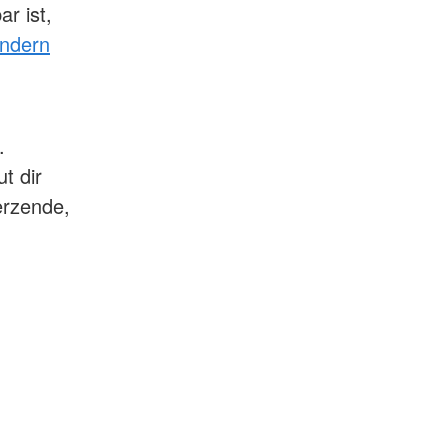
r ist,
indern
.
t dir
erzende,