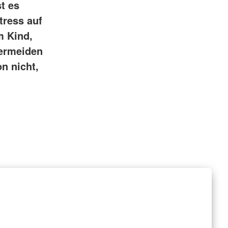
t es
tress auf
m Kind,
Vermeiden
n nicht,