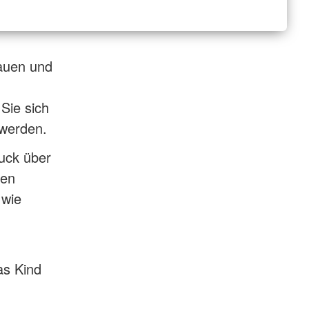
hauen und
 Sie sich
 werden.
uck über
ten
 wie
as Kind