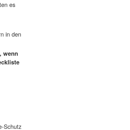
ten es
rn in den
n, wenn
ckliste
e-Schutz