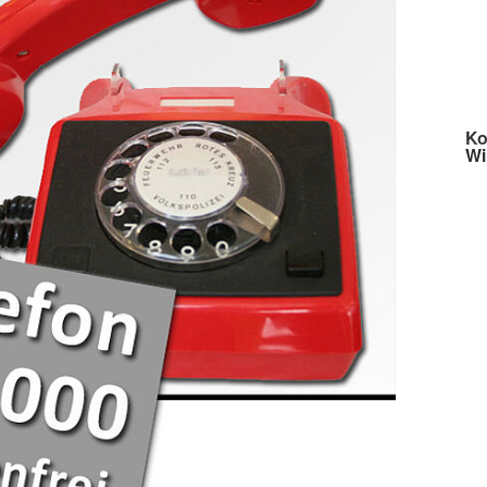
Ko
Wi