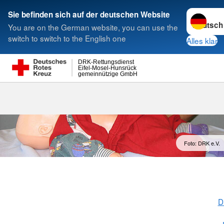
Sprache w
Sie befinden sich auf der deutschen Website
You are on the German website, you can use the
Suche
switch to switch to the English one
Alles klar
DRK-Rettungsdienst
Eifel-Mosel-Hunsrück
gemeinnützige GmbH
Foto: DRK e.V.
D