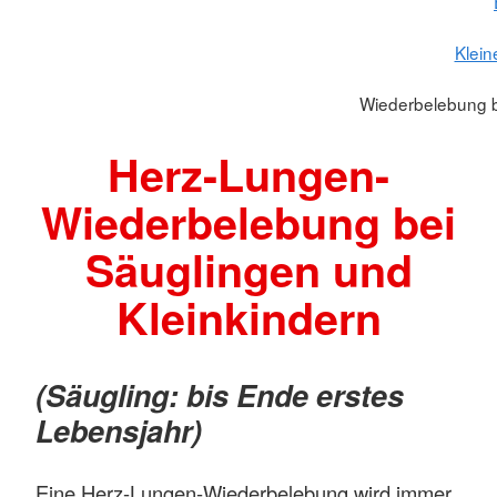
Klein
Wiederbelebung b
Herz-Lungen-
Wiederbelebung bei
Säuglingen und
Kleinkindern
(Säugling: bis Ende erstes
Lebensjahr)
Eine Herz-Lungen-Wiederbelebung wird immer