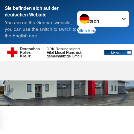
Sie befinden sich auf der
Sprache wechseln zu
deutschen Website
Suche
You are on the German website,
you can use the switch to switch to
Alles klar
the English one
DRK-Rettungsdienst
Menü
Eifel-Mosel-Hunsrück
gemeinnützige GmbH