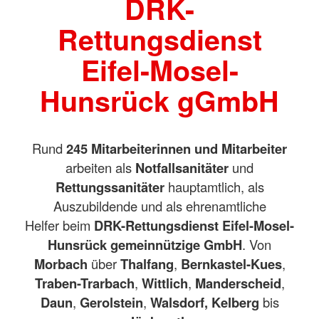
DRK-
Rettungsdienst
Eifel-Mosel-
Hunsrück gGmbH
Rund
245 Mitarbeiterinnen und Mitarbeiter
arbeiten als
Notfallsanitäter
und
Rettungssanitäter
hauptamtlich, als
Auszubildende und als ehrenamtliche
Helfer beim
DRK-Rettungsdienst Eifel-Mosel-
Hunsrück gemeinnützige GmbH
. Von
Morbach
über
Thalfang
,
Bernkastel-Kues
,
Traben-Trarbach
,
Wittlich
,
Manderscheid
,
Daun
,
Gerolstein
,
Walsdorf, Kelberg
bis