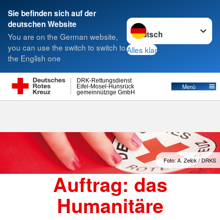
Sie befinden sich auf der
Sprache wechseln zu
deutschen Website
Suche
You are on the German website,
you can use the switch to switch to
Alles klar
the English one
Auftrag
DRK-Rettungsdienst
Menü
Eifel-Mosel-Hunsrück
gemeinnützige GmbH
Foto: A. Zelck / DRKS
Auftrag: das
Humanitäre