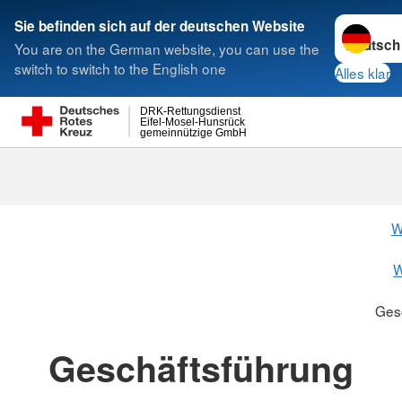
Sprache w
Sie befinden sich auf der deutschen Website
You are on the German website, you can use the
Suche
switch to switch to the English one
Alles klar
DRK-Rettungsdienst
Eifel-Mosel-Hunsrück
gemeinnützige GmbH
Geschäftsfüh
W
W
Ges
Geschäftsführung