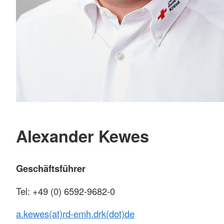
Alexander Kewes
Geschäftsführer
Tel: +49 (0) 6592-9682-0
a.kewes(at)rd-emh.drk(dot)de