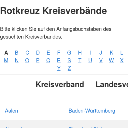
Rotkreuz Kreisverbände
Bitte klicken Sie auf den Anfangsbuchstaben des
gesuchten Kreisverbandes.
A
B
C
D
E
F
G
H
I
J
K
L
M
N
O
P
Q
R
S
T
U
V
W
X
Y
Z
Kreisverband
Landesv
Aalen
Baden-Württemberg