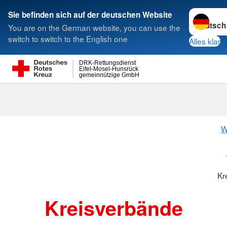
Sprache w
Sie befinden sich auf der deutschen Website
You are on the German website, you can use the
Suche
switch to switch to the English one
Alles klar
DRK-Rettungsdienst
Eifel-Mosel-Hunsrück
gemeinnützige GmbH
Kreisverbänd
W
Kr
Kreisverbände