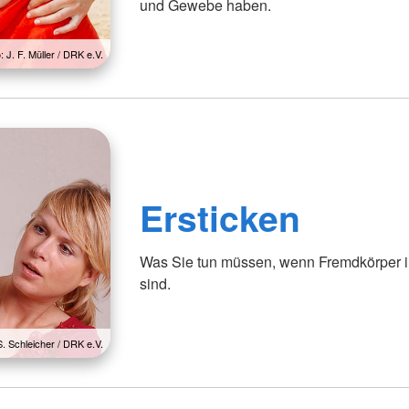
und Gewebe haben.
: J. F. Müller / DRK e.V.
Ersticken
Was Sie tun müssen, wenn Fremdkörper in
sind.
S. Schleicher / DRK e.V.