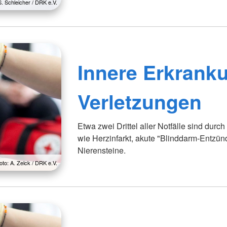
S. Schleicher / DRK e.V.
Innere Erkrank
Verletzungen
Etwa zwei Drittel aller Notfälle sind dur
wie Herzinfarkt, akute "Blinddarm-Entzün
Nierensteine.
oto: A. Zelck / DRK e.V.