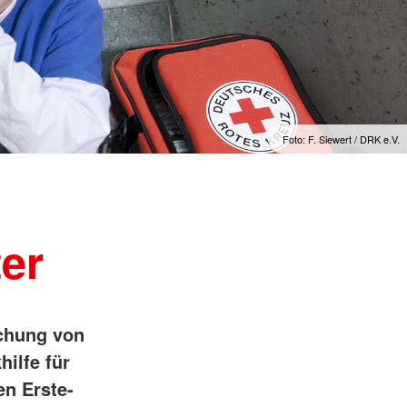
Foto: F. Siewert / DRK e.V.
ter
schung von
hilfe für
en Erste-