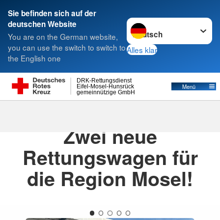
Sie befinden sich auf der
Sprache wechseln zu
deutschen Website
Suche
You are on the German website,
you can use the switch to switch to
Alles klar
the English one
DRK-Rettungsdienst
Menü
Eifel-Mosel-Hunsrück
gemeinnützige GmbH
13.06.2026
· Aktuelles
Zwei neue
Rettungswagen für
die Region Mosel!