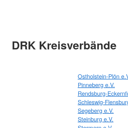
DRK Kreisverbände
Ostholstein-Plön e.
Pinneberg e.V.
Rendsburg-Eckernfö
Schleswig-Flensbur
Segeberg e.V.
Steinburg e.V.
Stormarn e.V.