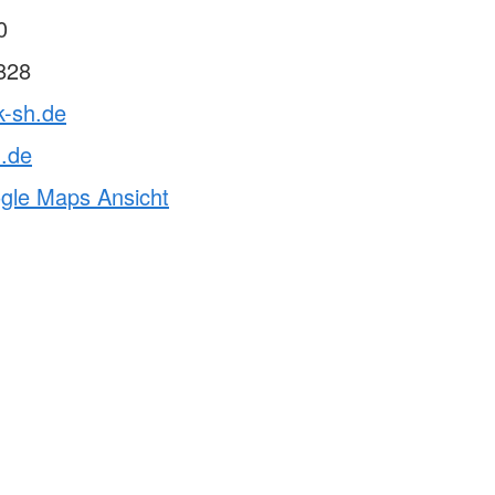
0
828
k-sh.de
h.de
ogle Maps Ansicht