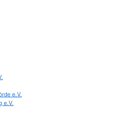
V.
rde e.V.
g e.V.