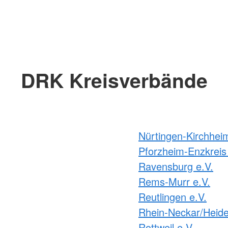
DRK Kreisverbände
Nürtingen-Kirchhei
Pforzheim-Enzkreis 
Ravensburg e.V.
Rems-Murr e.V.
Reutlingen e.V.
Rhein-Neckar/Heide
Rottweil e.V.