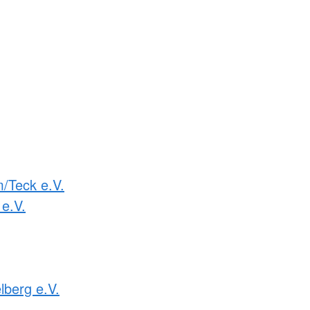
m/Teck e.V.
e.V.
lberg e.V.