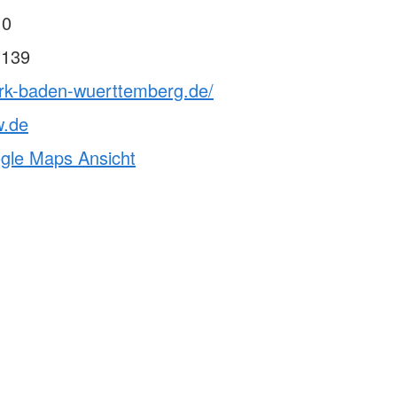
 0
 139
drk-baden-wuerttemberg.de/
w.de
ogle Maps Ansicht