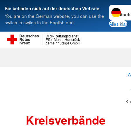
Sprache w
Sie befinden sich auf der deutschen Website
You are on the German website, you can use the
Suche
switch to switch to the English one
Alles klar
DRK-Rettungsdienst
Eifel-Mosel-Hunsrück
gemeinnützige GmbH
Kreisverbänd
W
Kr
Kreisverbände