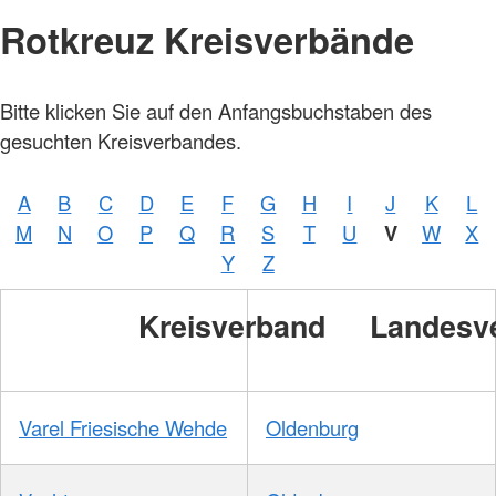
Rotkreuz Kreisverbände
Bitte klicken Sie auf den Anfangsbuchstaben des
gesuchten Kreisverbandes.
A
B
C
D
E
F
G
H
I
J
K
L
M
N
O
P
Q
R
S
T
U
V
W
X
Y
Z
Kreisverband
Landesv
Varel Friesische Wehde
Oldenburg