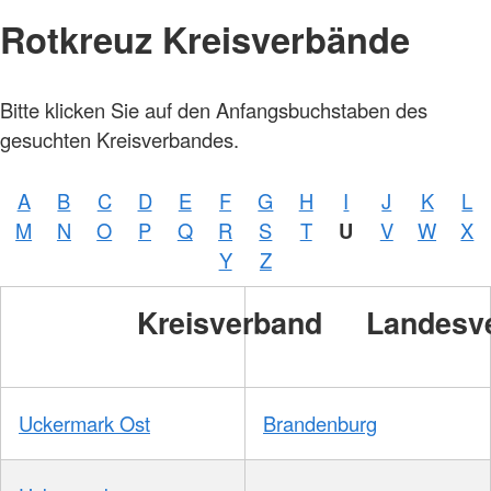
Rotkreuz Kreisverbände
Bitte klicken Sie auf den Anfangsbuchstaben des
gesuchten Kreisverbandes.
A
B
C
D
E
F
G
H
I
J
K
L
M
N
O
P
Q
R
S
T
U
V
W
X
Y
Z
Kreisverband
Landesv
Uckermark Ost
Brandenburg