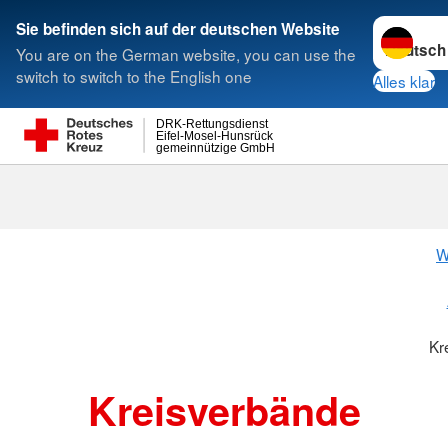
Sprache w
Sie befinden sich auf der deutschen Website
You are on the German website, you can use the
Suche
switch to switch to the English one
Alles klar
DRK-Rettungsdienst
Eifel-Mosel-Hunsrück
gemeinnützige GmbH
Kreisverbänd
W
Kr
Kreisverbände