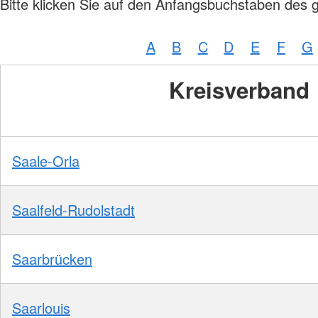
Bitte klicken Sie auf den Anfangsbuchstaben des 
A
B
C
D
E
F
G
Kreisverband
Saale-Orla
Saalfeld-Rudolstadt
Saarbrücken
Saarlouis