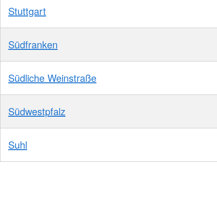
Stuttgart
Südfranken
Südliche Weinstraße
Südwestpfalz
Suhl
Foto: A. Zelck / DRKS