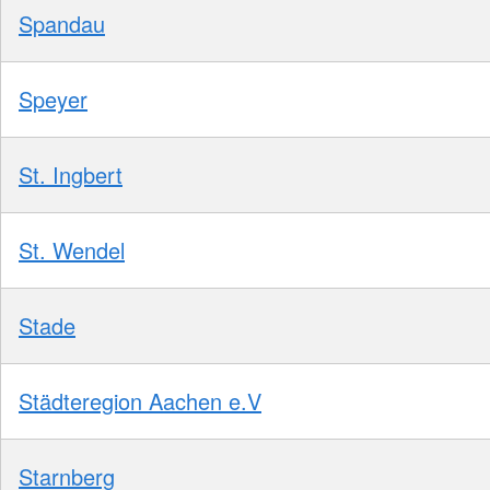
Spandau
Speyer
St. Ingbert
St. Wendel
Stade
Städteregion Aachen e.V
Starnberg