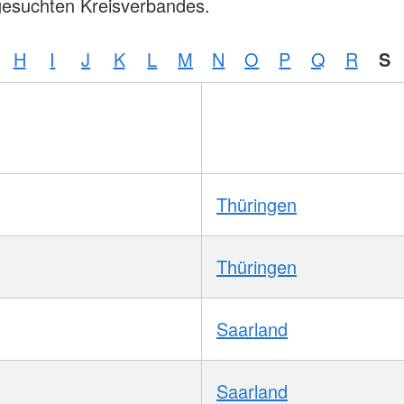
gesuchten Kreisverbandes.
H
I
J
K
L
M
N
O
P
Q
R
S
Thüringen
Thüringen
Saarland
Saarland