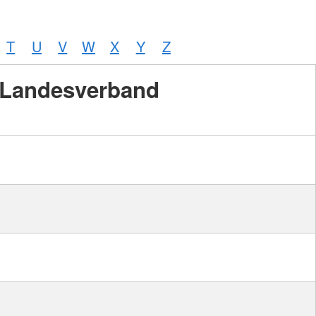
T
U
V
W
X
Y
Z
Landesverband