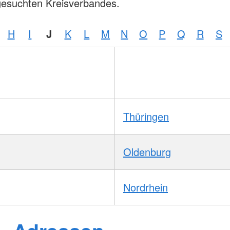
gesuchten Kreisverbandes.
H
I
J
K
L
M
N
O
P
Q
R
S
Thüringen
Oldenburg
Nordrhein