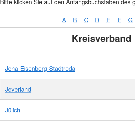
Bitte klicken Sie auf den Anfangsbuchstaben des 
A
B
C
D
E
F
G
Kreisverband
Jena-Eisenberg-Stadtroda
Jeverland
Jülich