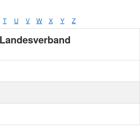
T
U
V
W
X
Y
Z
Landesverband