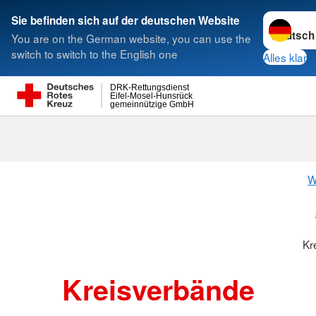
Sprache w
Sie befinden sich auf der deutschen Website
You are on the German website, you can use the
Suche
switch to switch to the English one
Alles klar
DRK-Rettungsdienst
Eifel-Mosel-Hunsrück
gemeinnützige GmbH
Kreisverbänd
W
Kr
Kreisverbände