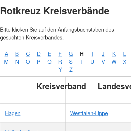
Rotkreuz Kreisverbände
Bitte klicken Sie auf den Anfangsbuchstaben des
gesuchten Kreisverbandes.
A
B
C
D
E
F
G
H
I
J
K
L
M
N
O
P
Q
R
S
T
U
V
W
X
Y
Z
Kreisverband
Landesv
Hagen
Westfalen-Lippe