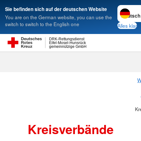
Sprache w
Sie befinden sich auf der deutschen Website
You are on the German website, you can use the
Suche
switch to switch to the English one
Alles klar
DRK-Rettungsdienst
Eifel-Mosel-Hunsrück
gemeinnützige GmbH
Kreisverbänd
W
Kr
Kreisverbände