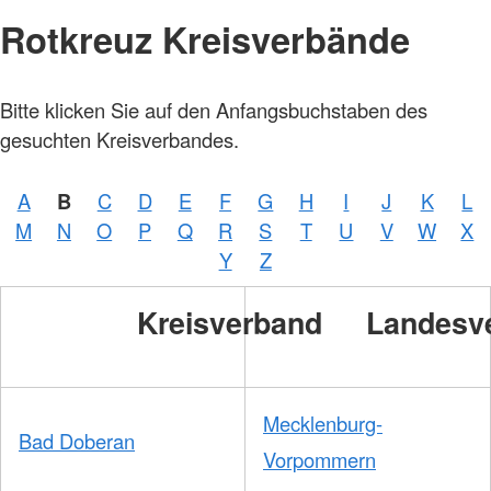
Rotkreuz Kreisverbände
Bitte klicken Sie auf den Anfangsbuchstaben des
gesuchten Kreisverbandes.
A
B
C
D
E
F
G
H
I
J
K
L
M
N
O
P
Q
R
S
T
U
V
W
X
Y
Z
Kreisverband
Landesv
Mecklenburg-
Bad Doberan
Vorpommern