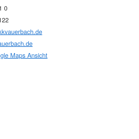
1 0
122
rkkvauerbach.de
auerbach.de
ogle Maps Ansicht