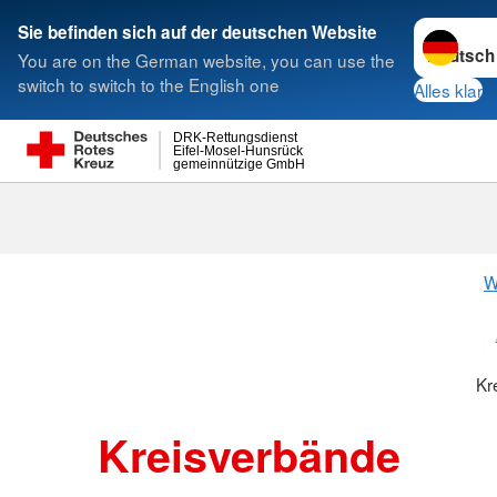
Sprache w
Sie befinden sich auf der deutschen Website
You are on the German website, you can use the
Suche
switch to switch to the English one
Alles klar
DRK-Rettungsdienst
Eifel-Mosel-Hunsrück
gemeinnützige GmbH
Kreisverbänd
W
Kr
Kreisverbände