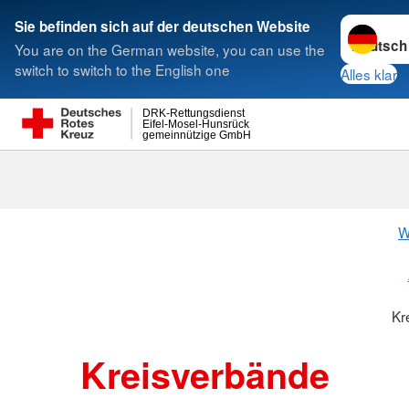
Sprache w
Sie befinden sich auf der deutschen Website
You are on the German website, you can use the
Suche
switch to switch to the English one
Alles klar
DRK-Rettungsdienst
Eifel-Mosel-Hunsrück
gemeinnützige GmbH
Kreisverbänd
W
Kr
Kreisverbände