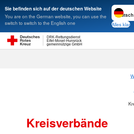
Sprache w
Sie befinden sich auf der deutschen Website
You are on the German website, you can use the
Suche
switch to switch to the English one
Alles klar
DRK-Rettungsdienst
Eifel-Mosel-Hunsrück
gemeinnützige GmbH
Kreisverbänd
W
Kr
Kreisverbände