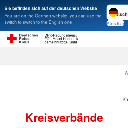
Sprache w
Sie befinden sich auf der deutschen Website
You are on the German website, you can use the
Suche
switch to switch to the English one
Alles klar
DRK-Rettungsdienst
Eifel-Mosel-Hunsrück
gemeinnützige GmbH
Kreisverbänd
W
Kr
Kreisverbände