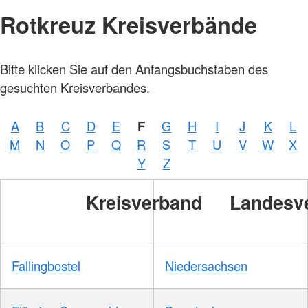
Rotkreuz Kreisverbände
Bitte klicken Sie auf den Anfangsbuchstaben des
gesuchten Kreisverbandes.
A
B
C
D
E
F
G
H
I
J
K
L
M
N
O
P
Q
R
S
T
U
V
W
X
Y
Z
Kreisverband
Landesv
Fallingbostel
Niedersachsen