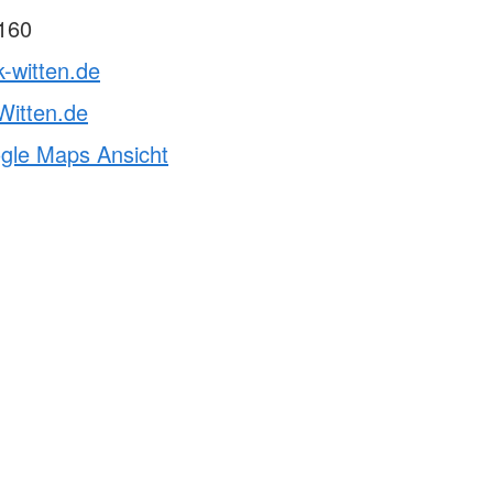
160
k-witten.de
itten.de
ogle Maps Ansicht