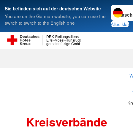
Sprache w
Sie befinden sich auf der deutschen Website
You are on the German website, you can use the
Suche
switch to switch to the English one
Alles klar
DRK-Rettungsdienst
Eifel-Mosel-Hunsrück
gemeinnützige GmbH
Kreisverbänd
W
Kr
Kreisverbände