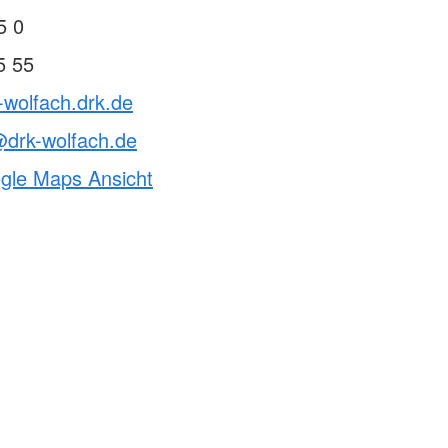
5 0
5 55
-wolfach.drk.de
@drk-wolfach.de
ogle Maps Ansicht