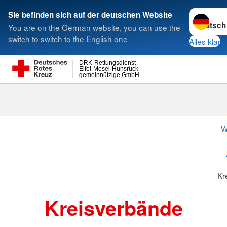
Sprache w
Sie befinden sich auf der deutschen Website
You are on the German website, you can use the
Suche
switch to switch to the English one
Alles klar
DRK-Rettungsdienst
Eifel-Mosel-Hunsrück
gemeinnützige GmbH
Kreisverbänd
W
Kr
Kreisverbände